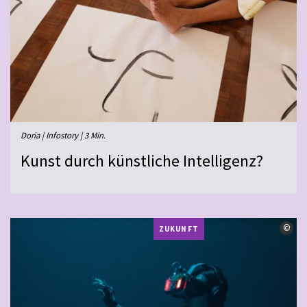
Doria | Infostory | 3 Min.
Kunst durch künstliche Intelligenz?
©
©
ZUKUNFT