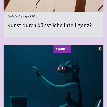
Doria | Infostory | 3 Min.
Kunst durch künstliche Intelligenz?
©
©
ZUKUNFT