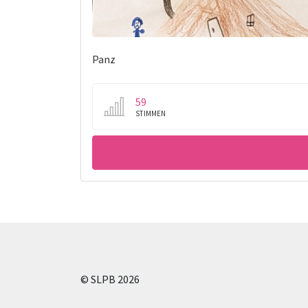
Panz
59
STIMMEN
B
E
© SLPB 2026
I