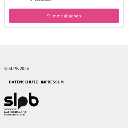
Stimme abgeben
B
E
© SLPB 2026
I
T
DATENSCHUTZ
IMPRESSUM
R
A
G
S